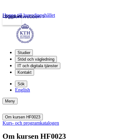
Hoppa till huvudinnehållet
Logga in
Studentwebben
Studier
Stöd och vägledning
IT och digitala tjänster
Kontakt
Sök
English
Meny
Om kursen HF0023
Kurs- och programkatalogen
Om kursen HF0023