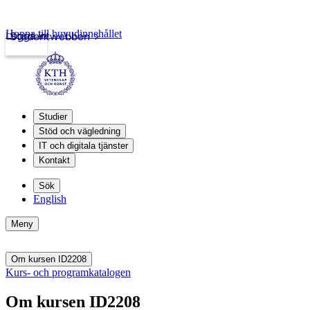
Hoppa till huvudinnehållet
Logga in
Studentwebben
Studier
Stöd och vägledning
IT och digitala tjänster
Kontakt
Sök
English
Meny
Om kursen ID2208
Kurs- och programkatalogen
Om kursen ID2208