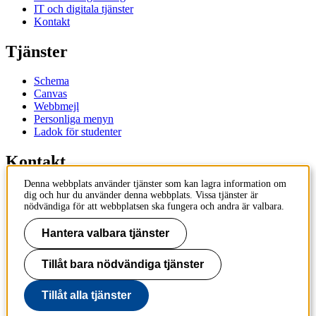
IT och digitala tjänster
Kontakt
Tjänster
Schema
Canvas
Webbmejl
Personliga menyn
Ladok för studenter
Kontakt
Denna webbplats använder tjänster som kan lagra information om
Kontakta utbildningsprogram
dig och hur du använder denna webbplats. Vissa tjänster är
Kontakta kurs
nödvändiga för att webbplatsen ska fungera och andra är valbara.
IT-support
KTH Entré
Hantera valbara tjänster
KTH Biblioteket
Tillåt bara nödvändiga tjänster
KTH
100 44 Stockholm
+46 8 790 60 00
Tillåt alla tjänster
info@kth.se