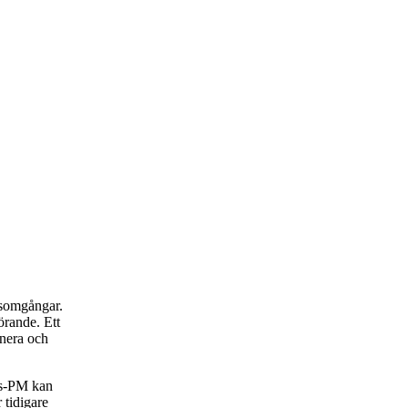
rsomgångar.
rande. Ett
anera och
rs-PM kan
 tidigare