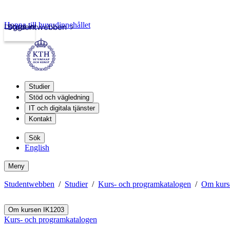
Hoppa till huvudinnehållet
Logga in
Studentwebben
Studier
Stöd och vägledning
IT och digitala tjänster
Kontakt
Sök
English
Meny
Studentwebben
Studier
Kurs- och programkatalogen
Om kurs
Om kursen IK1203
Kurs- och programkatalogen