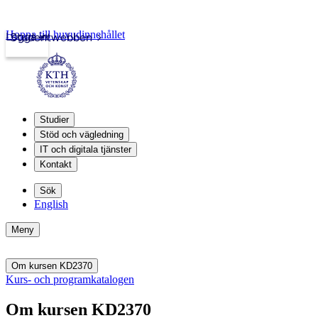
Hoppa till huvudinnehållet
Logga in
Studentwebben
Studier
Stöd och vägledning
IT och digitala tjänster
Kontakt
Sök
English
Meny
Om kursen KD2370
Kurs- och programkatalogen
Om kursen KD2370