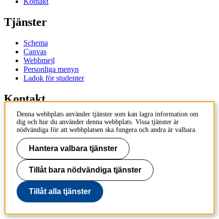
Kontakt
Tjänster
Schema
Canvas
Webbmejl
Personliga menyn
Ladok för studenter
Kontakt
Denna webbplats använder tjänster som kan lagra information om
Kontakta utbildningsprogram
dig och hur du använder denna webbplats. Vissa tjänster är
Kontakta kurs
nödvändiga för att webbplatsen ska fungera och andra är valbara.
IT-support
KTH Entré
Hantera valbara tjänster
KTH Biblioteket
Tillåt bara nödvändiga tjänster
KTH
100 44 Stockholm
+46 8 790 60 00
Tillåt alla tjänster
info@kth.se