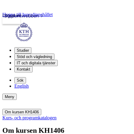
Hoppa till huvudinnehållet
Logga in
Studentwebben
Studier
Stöd och vägledning
IT och digitala tjänster
Kontakt
Sök
English
Meny
Om kursen KH1406
Kurs- och programkatalogen
Om kursen KH1406