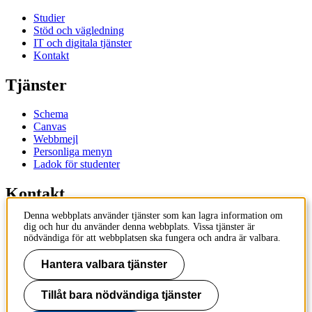
Studier
Stöd och vägledning
IT och digitala tjänster
Kontakt
Tjänster
Schema
Canvas
Webbmejl
Personliga menyn
Ladok för studenter
Kontakt
Denna webbplats använder tjänster som kan lagra information om
Kontakta utbildningsprogram
dig och hur du använder denna webbplats. Vissa tjänster är
Kontakta kurs
nödvändiga för att webbplatsen ska fungera och andra är valbara.
IT-support
KTH Entré
Hantera valbara tjänster
KTH Biblioteket
Tillåt bara nödvändiga tjänster
KTH
100 44 Stockholm