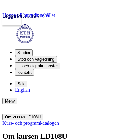
Hoppa till huvudinnehållet
Logga in
Studentwebben
Studier
Stöd och vägledning
IT och digitala tjänster
Kontakt
Sök
English
Meny
Om kursen LD108U
Kurs- och programkatalogen
Om kursen LD108U