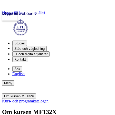
Hoppa till huvudinnehållet
Logga in
Studentwebben
Studier
Stöd och vägledning
IT och digitala tjänster
Kontakt
Sök
English
Meny
Om kursen MF132X
Kurs- och programkatalogen
Om kursen MF132X