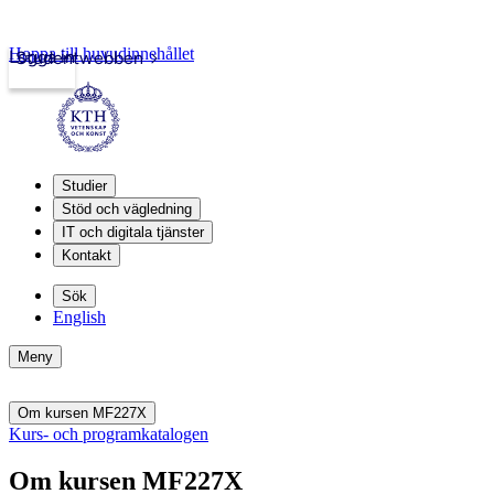
Hoppa till huvudinnehållet
Logga in
Studentwebben
Studier
Stöd och vägledning
IT och digitala tjänster
Kontakt
Sök
English
Meny
Om kursen MF227X
Kurs- och programkatalogen
Om kursen MF227X