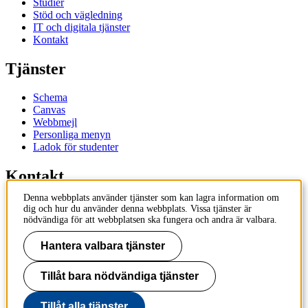
Studier
Stöd och vägledning
IT och digitala tjänster
Kontakt
Tjänster
Schema
Canvas
Webbmejl
Personliga menyn
Ladok för studenter
Kontakt
Denna webbplats använder tjänster som kan lagra information om
Kontakta utbildningsprogram
dig och hur du använder denna webbplats. Vissa tjänster är
Kontakta kurs
nödvändiga för att webbplatsen ska fungera och andra är valbara.
IT-support
KTH Entré
Hantera valbara tjänster
KTH Biblioteket
Tillåt bara nödvändiga tjänster
KTH
100 44 Stockholm
+46 8 790 60 00
Tillåt alla tjänster