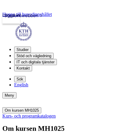
Hoppa till huvudinnehållet
Logga in
Studentwebben
Studier
Stöd och vägledning
IT och digitala tjänster
Kontakt
Sök
English
Meny
Om kursen MH1025
Kurs- och programkatalogen
Om kursen MH1025