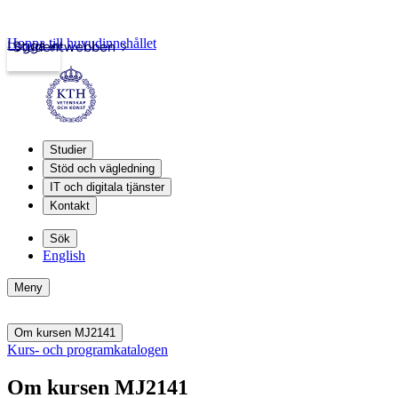
Hoppa till huvudinnehållet
Logga in
Studentwebben
Studier
Stöd och vägledning
IT och digitala tjänster
Kontakt
Sök
English
Meny
Om kursen MJ2141
Kurs- och programkatalogen
Om kursen MJ2141