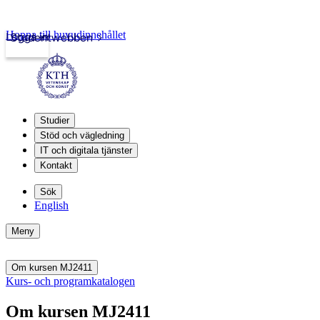
Hoppa till huvudinnehållet
Logga in
Studentwebben
Studier
Stöd och vägledning
IT och digitala tjänster
Kontakt
Sök
English
Meny
Om kursen MJ2411
Kurs- och programkatalogen
Om kursen MJ2411