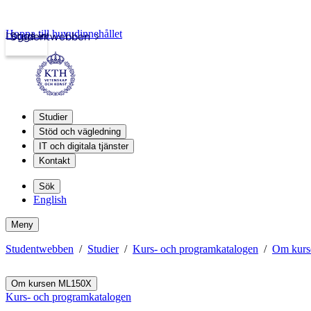
Hoppa till huvudinnehållet
Logga in
Studentwebben
Studier
Stöd och vägledning
IT och digitala tjänster
Kontakt
Sök
English
Meny
Studentwebben
Studier
Kurs- och programkatalogen
Om kur
Om kursen ML150X
Kurs- och programkatalogen