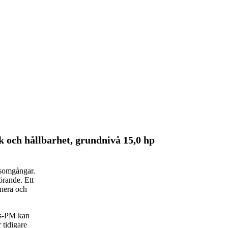
 och hållbarhet, grundnivå 15,0 hp
rsomgångar.
rande. Ett
anera och
rs-PM kan
 tidigare