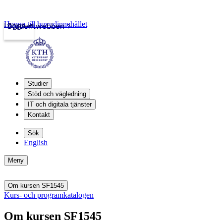
Hoppa till huvudinnehållet
Logga in
Studentwebben
Studier
Stöd och vägledning
IT och digitala tjänster
Kontakt
Sök
English
Meny
Om kursen SF1545
Kurs- och programkatalogen
Om kursen SF1545