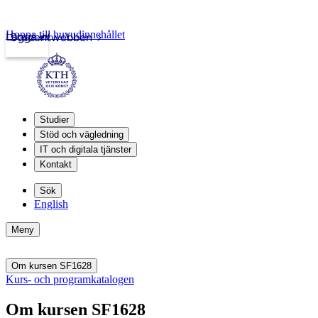
Hoppa till huvudinnehållet
Logga in
Studentwebben
Studier
Stöd och vägledning
IT och digitala tjänster
Kontakt
Sök
English
Meny
Om kursen SF1628
Kurs- och programkatalogen
Om kursen SF1628