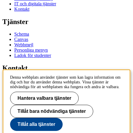
IT och digitala tjänster
Kontakt
Tjänster
Schema
Canvas
Webbmejl
Personliga menyn
Ladok för studenter
Kontakt
Denna webbplats använder tjänster som kan lagra information om
Kontakta utbildningsprogram
dig och hur du använder denna webbplats. Vissa tjänster är
Kontakta kurs
nödvändiga för att webbplatsen ska fungera och andra är valbara.
IT-support
KTH Entré
Hantera valbara tjänster
KTH Biblioteket
Tillåt bara nödvändiga tjänster
KTH
100 44 Stockholm
+46 8 790 60 00
Tillåt alla tjänster
info@kth.se