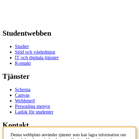
Studentwebben
Studier
Stöd och vägledning
IT och digitala tjänster
Kontakt
Tjänster
Schema
Canvas
Webbmejl
Personliga menyn
Ladok för studenter
Kontakt
Denna webbplats använder tjänster som kan lagra information om
Kontakta utbildningsprogram