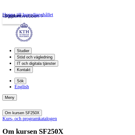
Hoppa till huvudinnehållet
Logga in
Studentwebben
Studier
Stöd och vägledning
IT och digitala tjänster
Kontakt
Sök
English
Meny
Om kursen SF250X
Kurs- och programkatalogen
Om kursen SF250X