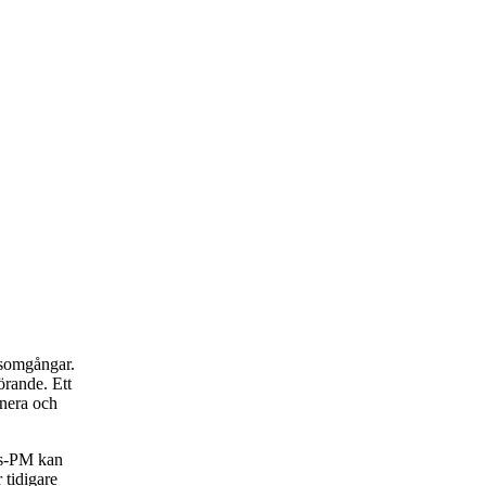
rsomgångar.
rande. Ett
anera och
rs-PM kan
 tidigare