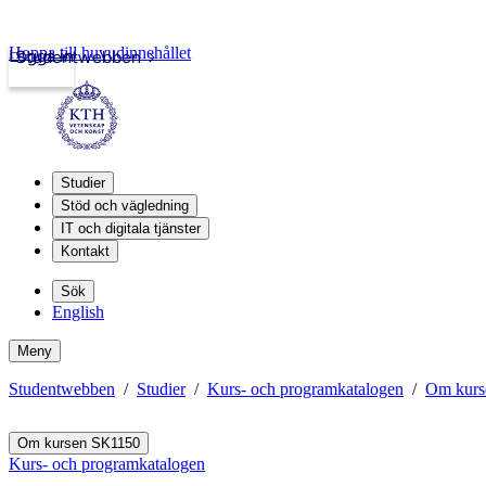
Hoppa till huvudinnehållet
Logga in
Studentwebben
Studier
Stöd och vägledning
IT och digitala tjänster
Kontakt
Sök
English
Meny
Studentwebben
Studier
Kurs- och programkatalogen
Om kurs
Om kursen SK1150
Kurs- och programkatalogen