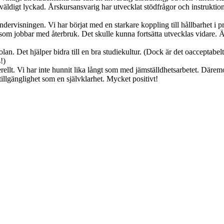
ldigt lyckad. Årskursansvarig har utvecklat stödfrågor och instruktione
dervisningen. Vi har börjat med en starkare koppling till hållbarhet i 
som jobbar med återbruk. Det skulle kunna fortsätta utvecklas vidare. 
 Det hjälper bidra till en bra studiekultur. (Dock är det oacceptabelt att 
)

lt. Vi har inte hunnit lika långt som med jämställdhetsarbetet. Däremot