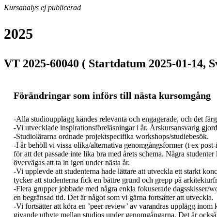
Kursanalys ej publicerad
2025
VT 2025-60040 ( Startdatum 2025-01-14, S
Förändringar som införs till nästa kursomgång
-Alla studioupplägg kändes relevanta och engagerade, och det färga
-Vi utvecklade inspirationsföreläsningar i år. Årskursansvarig gjor
-Studiolärarna ordnade projektspecifika workshops/studiebesök.

-I år behöll vi vissa olika/alternativa genomgångsformer (t ex post-i
för att det passade inte lika bra med årets schema. Några studenter
övervägas att ta in igen under nästa år.

-Vi upplevde att studenterna hade lättare att utveckla ett starkt ko
tycker att studenterna fick en bättre grund och grepp på arkitektur
-Flera grupper jobbade med några enkla fokuserade dagsskisser/work
en begränsad tid. Det är något som vi gärna fortsätter att utveckla.

-Vi fortsätter att köra en ’peer review’ av varandras upplägg inom 
givande utbyte mellan studios under genomgångarna. Det är också vikt