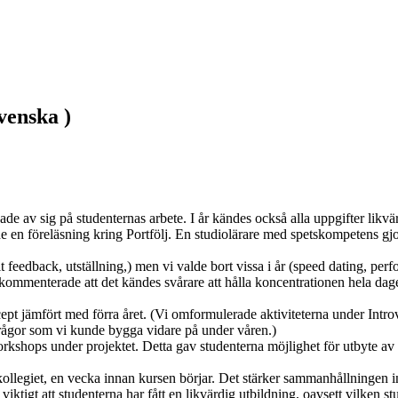
venska )
de av sig på studenternas arbete. I år kändes också alla uppgifter likv
de en föreläsning kring Portfölj. En studiolärare med spetskompetens gjor
t feedback, utställning,) men vi valde bort vissa i år (speed dating, perf
 kommenterade att det kändes svårare att hålla koncentrationen hela dage
ncept jämfört med förra året. (Vi omformulerade aktiviteterna under Intro
frågor som vi kunde bygga vidare på under våren.) 

shops under projektet. Detta gav studenterna möjlighet för utbyte av i
kollegiet, en vecka innan kursen börjar. Det stärker sammanhållningen ino
igt att studenterna har fått en likvärdig utbildning, oavsett vilken stu