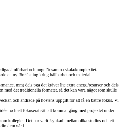
ärdiga/jämförbart och ungefär samma skala/komplexitet.

de en ny föreläsning kring hållbarhet och material. 

ormance, mm) dels pga det kräver lite extra energi/resurser och dels 
n med det traditionella formatet, så det kan vara något som skulle 
veckan och ändrade på höstens uppgift för att få en bättre fokus. Vi 
déer och ett fokuserat sätt att komma igång med projektet under 
m kollegiet. Det har varit ’synkad’ mellan olika studios och ett 
dio dem går i.
