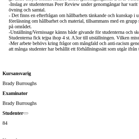
-Inslag av studenternas Peer Review under genomgångar har varit vä
övning och samtal.

- Det finns en efterfrågan om hållbarhets tänkande och kunskap i un
föreläsning om hållbarhet och material, tillsammans med en grupp 
på området.

-Utställning/Vernissage känns både givande för studenterna och skolan.
Studenterna fick tejpa ihop 4 st. A3or till utställningen. Vilken miss!
-Mer arbete behövs kring frågor om mångfald och anti-racism generel
Kursansvarig
Brady Burroughs
Examinator
Brady Burroughs
Studenter
84