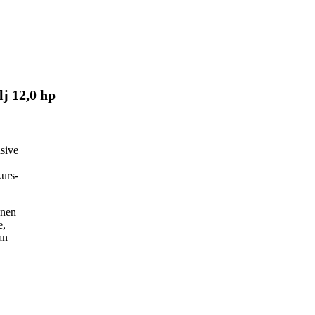
j 12,0 hp
usive
kurs-
onen
e,
an