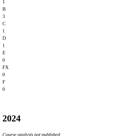
1
B
3
C
1
D
1
E
0
FX
0
F
0
2024
Course analysis not published