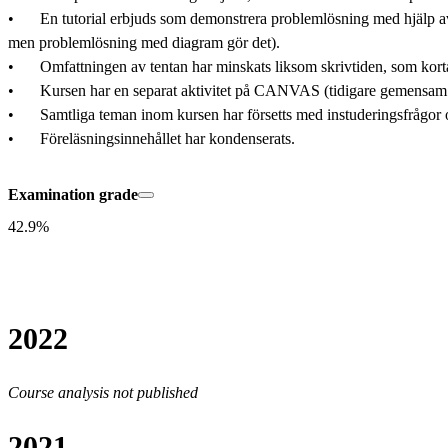
•	En tutorial erbjuds som demonstrera problemlösning med hjälp av jämviktsdiagram samt hur diagrammen kan skapas i programvaran HYDRA/MEDUSA (att använda programmen ingår inte i kurskraven, 
men problemlösning med diagram gör det). 

•	Omfattningen av tentan har minskats liksom skrivtiden, som kortats till 3 timmar. Hälften av uppgifterna på tentan reflekterar direkt instuderingsfrågor och huvudbegrepp som finns för kursens teman. 

•	Kursen har en separat aktivitet på CANVAS (tidigare gemensam med AE1105)

•	Samtliga teman inom kursen har försetts med instuderingsfrågor och listor över huvudbegrepp.

•	Föreläsningsinnehållet har kondenserats.
Examination grade
42.9%
2022
Course analysis not published
2021