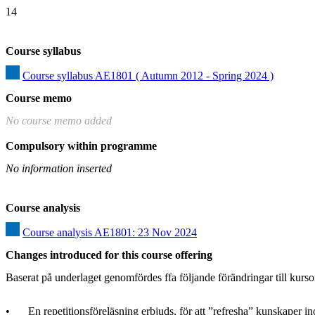
14
Course syllabus
Course syllabus AE1801 ( Autumn 2012 - Spring 2024 )
Course memo
No course memo added
Compulsory within programme
No information inserted
Course analysis
Course analysis AE1801: 23 Nov 2024
Changes introduced for this course offering
Baserat på underlaget genomfördes ffa följande förändringar till ku
•	En repetitionsföreläsning erbjuds, för att ”refresha” kunskaper inom bland annat reaktions- och jämviktslära från tidigare kurser i kemi. 
