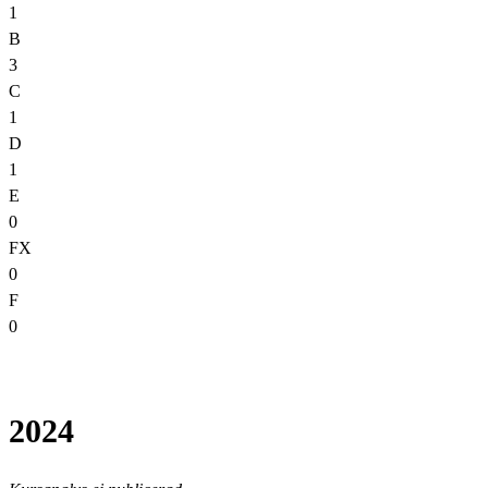
1
B
3
C
1
D
1
E
0
FX
0
F
0
2024