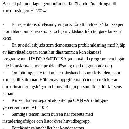
Baserat på underlaget genomfördes ffa följande förändringar till 
kursomgången HT2024: 

•	En repetitionsföreläsning erbjuds, för att ”refresha” kunskaper 
inom bland annat reaktions- och jämviktslära från tidigare kurser i 
kemi. 

•	En tutorial erbjuds som demonstrera problemlösning med hjälp 
av jämviktsdiagram samt hur diagrammen kan skapas i 
programvaran HYDRA/MEDUSA (att använda programmen ingår 
inte i kurskraven, men problemlösning med diagram gör det). 

•	Omfattningen av tentan har minskats liksom skrivtiden, som 
kortats till 3 timmar. Hälften av uppgifterna på tentan reflekterar 
direkt instuderingsfrågor och huvudbegrepp som finns för kursens 
teman. 

•	Kursen har en separat aktivitet på CANVAS (tidigare 
gemensam med AE1105)

•	Samtliga teman inom kursen har försetts med 
instuderingsfrågor och listor över huvudbegrepp.

•	Föreläsningsinnehållet har kondenserats.