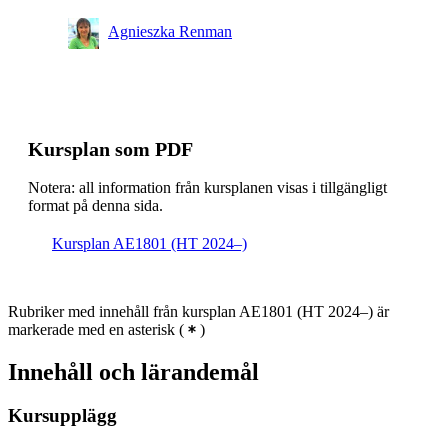
Civilingenjör och lärare, åk 4, TEMI, Villkorligt valfri
Agnieszka Renman
Civilingenjörsutbildning i energi och miljö, åk 3, HSS,
Villkorligt valfri
Civilingenjörsutbildning i energi och miljö, åk 3, SUE,
Villkorligt valfri
Kursplan som PDF
Notera: all information från kursplanen visas i tillgängligt
format på denna sida.
Kursplan AE1801 (HT 2024–)
Rubriker med innehåll från kursplan AE1801 (HT 2024–) är
markerade med en asterisk
(
)
Innehåll och lärandemål
Kursupplägg