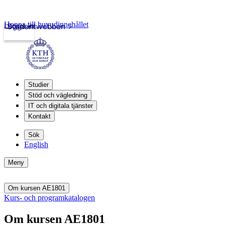
Hoppa till huvudinnehållet
Logga in
Studentwebben
Studier
Stöd och vägledning
IT och digitala tjänster
Kontakt
Sök
English
Meny
Om kursen AE1801
Kurs- och programkatalogen
Om kursen AE1801