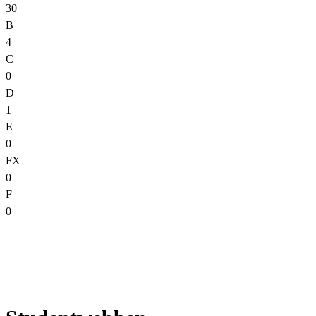
30
B
4
C
0
D
1
E
0
FX
0
F
0