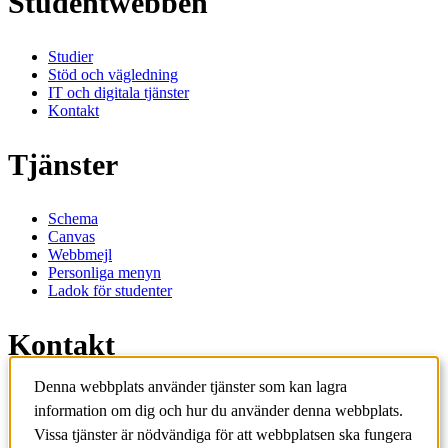
Studentwebben
Studier
Stöd och vägledning
IT och digitala tjänster
Kontakt
Tjänster
Schema
Canvas
Webbmejl
Personliga menyn
Ladok för studenter
Kontakt
Denna webbplats använder tjänster som kan lagra
Kontakta utbildningsprogram
information om dig och hur du använder denna webbplats.
Kontakta kurs
IT-support
Vissa tjänster är nödvändiga för att webbplatsen ska fungera