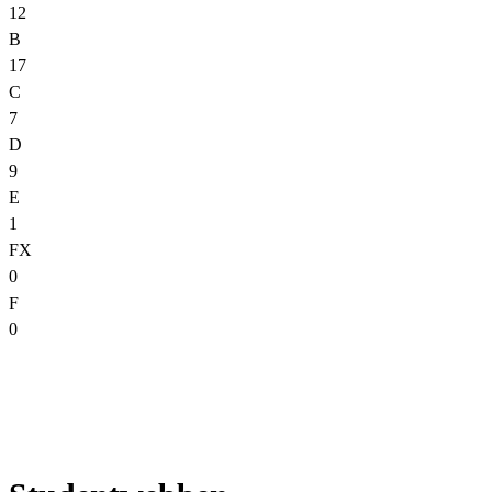
12
B
17
C
7
D
9
E
1
FX
0
F
0