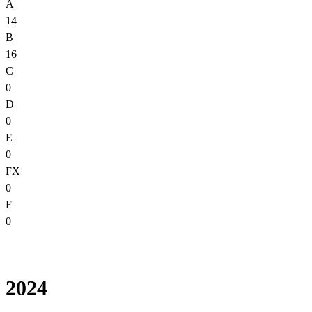
A
14
B
16
C
0
D
0
E
0
FX
0
F
0
2024