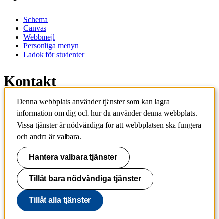
Schema
Canvas
Webbmejl
Personliga menyn
Ladok för studenter
Kontakt
Denna webbplats använder tjänster som kan lagra
Kontakta utbildningsprogram
information om dig och hur du använder denna webbplats.
Kontakta kurs
Vissa tjänster är nödvändiga för att webbplatsen ska fungera
IT-support
KTH Entré
och andra är valbara.
KTH Biblioteket
Hantera valbara tjänster
KTH
100 44 Stockholm
+46 8 790 60 00
Tillåt bara nödvändiga tjänster
info@kth.se
Tillåt alla tjänster
📷 @KTHstudent på Instagram