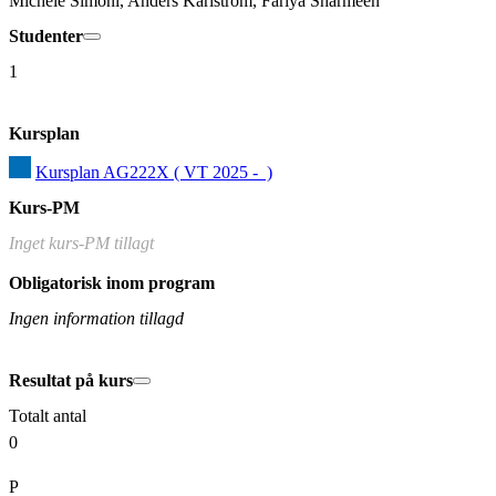
Michele Simoni, Anders Karlström, Fariya Sharmeen
Studenter
1
Kursplan
Kursplan AG222X ( VT 2025 -  )
Kurs-PM
Inget kurs-PM tillagt
Obligatorisk inom program
Ingen information tillagd
Resultat på kurs
Totalt antal
0
P