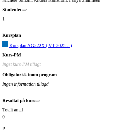
Michele Simoni, Anders Karlström, Fariya Sharmeen
Studenter
1
Kursplan
Kursplan AG222X ( VT 2025 -  )
Kurs-PM
Inget kurs-PM tillagt
Obligatorisk inom program
Ingen information tillagd
Resultat på kurs
Totalt antal
0
P