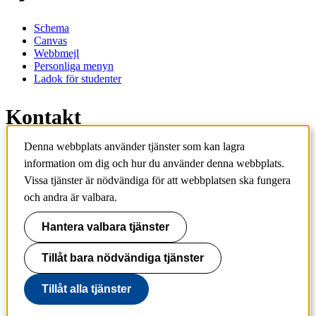
Schema
Canvas
Webbmejl
Personliga menyn
Ladok för studenter
Kontakt
Denna webbplats använder tjänster som kan lagra
Kontakta utbildningsprogram
information om dig och hur du använder denna webbplats.
Kontakta kurs
Vissa tjänster är nödvändiga för att webbplatsen ska fungera
IT-support
KTH Entré
och andra är valbara.
KTH Biblioteket
Hantera valbara tjänster
KTH
100 44 Stockholm
+46 8 790 60 00
Tillåt bara nödvändiga tjänster
info@kth.se
Tillåt alla tjänster
📷 @KTHstudent på Instagram