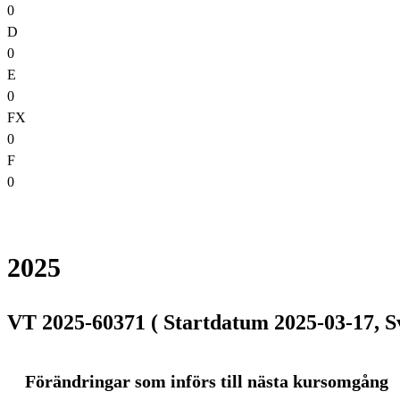
0
D
0
E
0
FX
0
F
0
2025
VT 2025-60371 ( Startdatum 2025-03-17, S
Förändringar som införs till nästa kursomgång