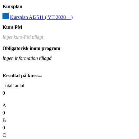
Kursplan
Kursplan AI2511 ( VT 2020 -  )
Kurs-PM
Inget kurs-PM tillagt
Obligatorisk inom program
Ingen information tillagd
Resultat på kurs
Totalt antal
0
A
0
B
0
C