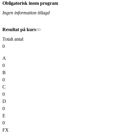
Obligatorisk inom program
Ingen information tillagd
Resultat på kurs
Totalt antal
0
A
0
B
0
C
0
D
0
E
0
FX