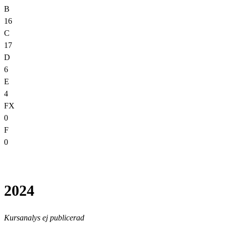
B
16
C
17
D
6
E
4
FX
0
F
0
2024
Kursanalys ej publicerad