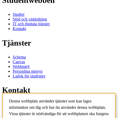
Studentwebben
Studier
Stöd och vägledning
IT och digitala tjänster
Kontakt
Tjänster
Schema
Canvas
Webbmejl
Personliga menyn
Ladok för studenter
Kontakt
Denna webbplats använder tjänster som kan lagra
Kontakta utbildningsprogram
information om dig och hur du använder denna webbplats.
Kontakta kurs
Vissa tjänster är nödvändiga för att webbplatsen ska fungera
IT-support