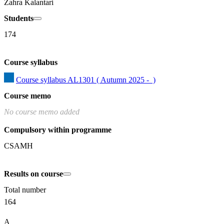
Zahra Kalantari
Students
174
Course syllabus
Course syllabus AL1301 ( Autumn 2025 -  )
Course memo
No course memo added
Compulsory within programme
CSAMH
Results on course
Total number
164
A