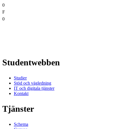
0
F
0
Studentwebben
Studier
Stöd och vägledning
IT och digitala tjänster
Kontakt
Tjänster
Schema