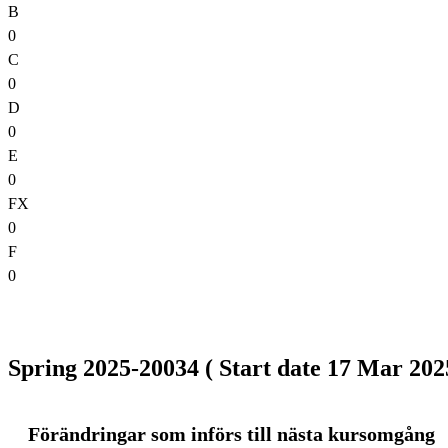
B
0
C
0
D
0
E
0
FX
0
F
0
Spring 2025-20034 ( Start date 17 Mar 2025
Förändringar som införs till nästa kursomgång