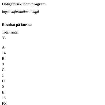
Obligatorisk inom program
Ingen information tillagd
Resultat på kurs
Totalt antal
33
A
14
B
0
C
1
D
0
E
18
FX