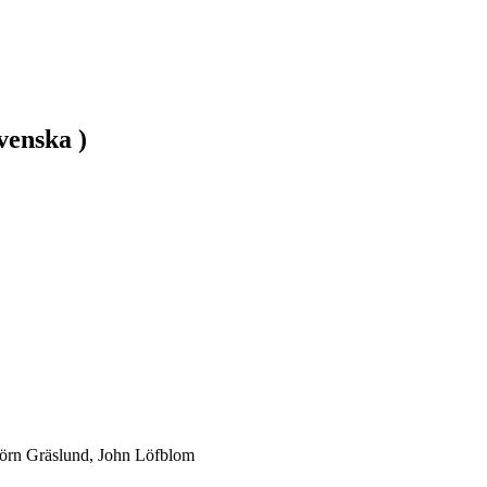
venska )
björn Gräslund, John Löfblom