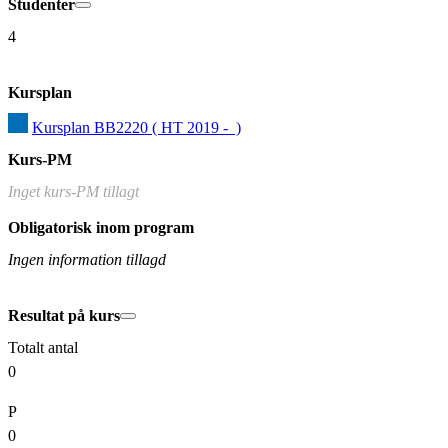
Studenter
4
Kursplan
Kursplan BB2220 ( HT 2019 -  )
Kurs-PM
Inget kurs-PM tillagt
Obligatorisk inom program
Ingen information tillagd
Resultat på kurs
Totalt antal
0
P
0