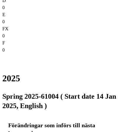
D
0
E
0
FX
0
F
0
2025
Spring 2025-61004 ( Start date 14 Jan
2025, English )
Förändringar som införs till nästa