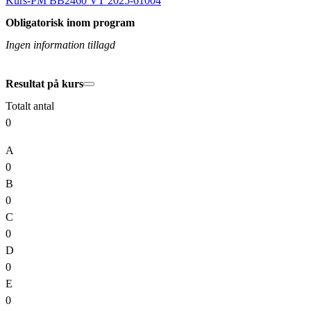
Kurs-PM BB2460 VT 2025-61004
Obligatorisk inom program
Ingen information tillagd
Resultat på kurs
Totalt antal
0
A
0
B
0
C
0
D
0
E
0