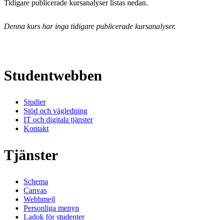
Tidigare publicerade kursanalyser listas nedan.
Denna kurs har inga tidigare publicerade kursanalyser.
Studentwebben
Studier
Stöd och vägledning
IT och digitala tjänster
Kontakt
Tjänster
Schema
Canvas
Webbmejl
Personliga menyn
Ladok för studenter