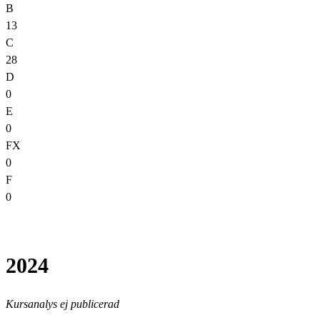
B
13
C
28
D
0
E
0
FX
0
F
0
2024
Kursanalys ej publicerad