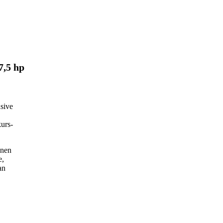
7,5 hp
usive
kurs-
onen
e,
an