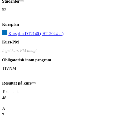
Studenter
52
Kursplan
Kursplan DT2140 ( HT 2024 -  )
Kurs-PM
Inget kurs-PM tillagt
Obligatorisk inom program
TIVNM
Resultat på kurs
Totalt antal
48
A
7