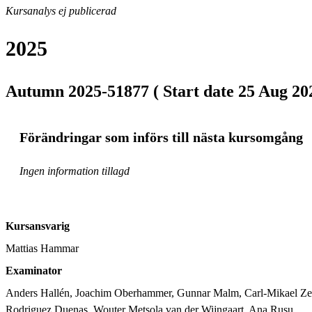
Kursanalys ej publicerad
2025
Autumn 2025-51877 ( Start date 25 Aug 202
Förändringar som införs till nästa kursomgång
Ingen information tillagd
Kursansvarig
Mattias Hammar
Examinator
Anders Hallén, Joachim Oberhammer, Gunnar Malm, Carl-Mikael Zette
Rodriguez Duenas, Wouter Metsola van der Wijngaart, Ana Rusu