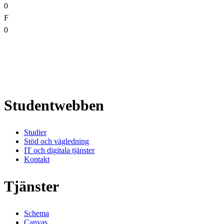
0
F
0
Studentwebben
Studier
Stöd och vägledning
IT och digitala tjänster
Kontakt
Tjänster
Schema
Canvas