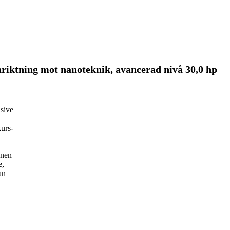
iktning mot nanoteknik, avancerad nivå 30,0 hp
usive
kurs-
onen
e,
an