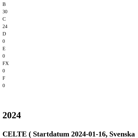
B
30
C
24
D
0
E
0
FX
0
F
0
2024
CELTE ( Startdatum 2024-01-16, Svenska