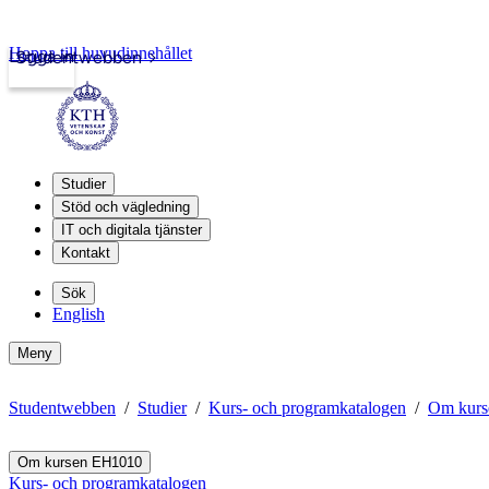
Hoppa till huvudinnehållet
Logga in
Studentwebben
Studier
Stöd och vägledning
IT och digitala tjänster
Kontakt
Sök
English
Meny
Studentwebben
Studier
Kurs- och programkatalogen
Om kurs
Om kursen EH1010
Kurs- och programkatalogen