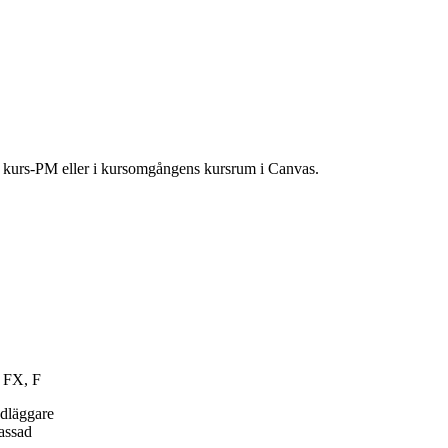
ns kurs-PM eller i kursomgångens kursrum i Canvas.
, FX, F
ndläggare
passad