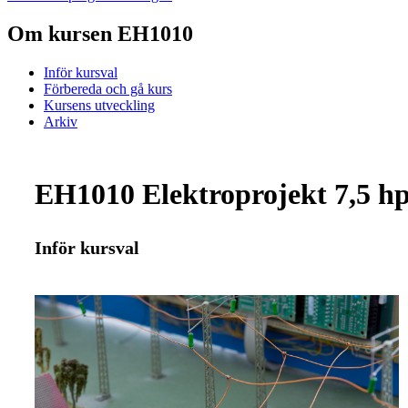
Om kursen EH1010
Inför kursval
Förbereda och gå kurs
Kursens utveckling
Arkiv
EH1010 Elektroprojekt 7,5 h
Inför kursval