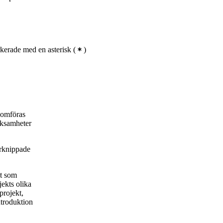
kerade med en asterisk
(
)
nomföras
rksamheter
örknippade
et som
ekts olika
projekt,
ntroduktion