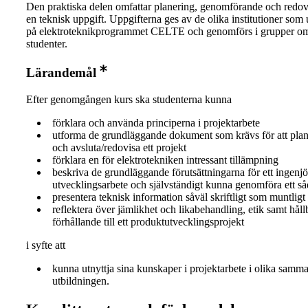
Den praktiska delen omfattar planering, genomförande och redov
en teknisk uppgift. Uppgifterna ges av de olika institutioner som
på elektroteknikprogrammet CELTE och genomförs i grupper o
studenter.
Lärandemål
Efter genomgången kurs ska studenterna kunna
förklara och använda principerna i projektarbete
utforma de grundläggande dokument som krävs för att plane
och avsluta/redovisa ett projekt
förklara en för elektrotekniken intressant tillämpning
beskriva de grundläggande förutsättningarna för ett ingenj
utvecklingsarbete och självständigt kunna genomföra ett så
presentera teknisk information såväl skriftligt som muntligt
reflektera över jämlikhet och likabehandling, etik samt håll
förhållande till ett produktutvecklingsprojekt
i syfte att
kunna utnyttja sina kunskaper i projektarbete i olika sam
utbildningen.