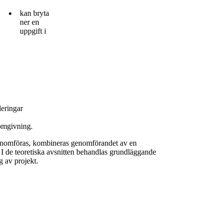
kan bryta
ner en
uppgift i
leringar
 omgivning.
n genomföras, kombineras genomförandet av en
. I de teoretiska avsnitten behandlas grundläggande
 av projekt.