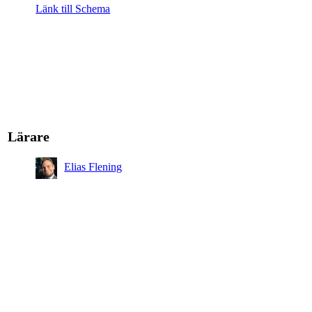
Länk till Schema
Lärare
Elias Flening