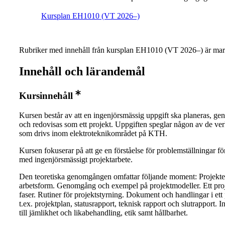
Kursplan EH1010 (VT 2026–)
Rubriker med innehåll från kursplan EH1010 (VT 2026–) är mar
Innehåll och lärandemål
Kursinnehåll
Kursen består av att en ingenjörsmässig uppgift ska planeras, ge
och redovisas som ett projekt. Uppgiften speglar någon av de ve
som drivs inom elektroteknikområdet på KTH.
Kursen fokuserar på att ge en förståelse för problemställningar f
med ingenjörsmässigt projektarbete.
Den teoretiska genomgången omfattar följande moment: Projekt
arbetsform. Genomgång och exempel på projektmodeller. Ett proj
faser. Rutiner för projektstyrning. Dokument och handlingar i ett 
t.ex. projektplan, statusrapport, teknisk rapport och slutrapport. I
till jämlikhet och likabehandling, etik samt hållbarhet.