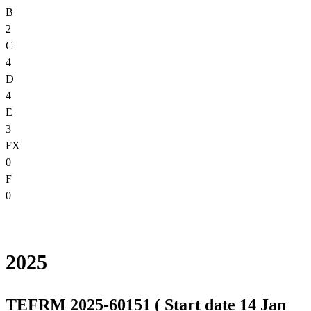
B
2
C
4
D
4
E
3
FX
0
F
0
2025
TEFRM 2025-60151 ( Start date 14 Jan