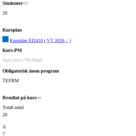
Studenter
20
Kursplan
Kursplan EI2410 ( VT 2026 -  )
Kurs-PM
Inget kurs-PM tillagt
Obligatorisk inom program
TEFRM
Resultat på kurs
Totalt antal
20
A
7