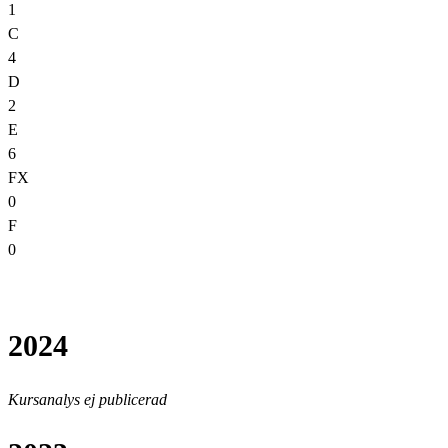
1
C
4
D
2
E
6
FX
0
F
0
2024
Kursanalys ej publicerad