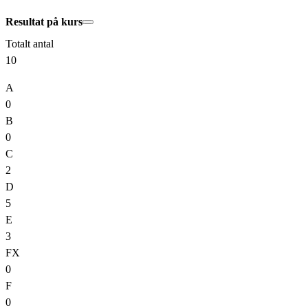
Resultat på kurs
Totalt antal
10
A
0
B
0
C
2
D
5
E
3
FX
0
F
0