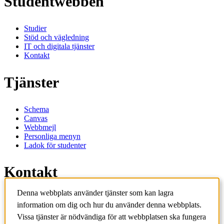
Studentwebben
Studier
Stöd och vägledning
IT och digitala tjänster
Kontakt
Tjänster
Schema
Canvas
Webbmejl
Personliga menyn
Ladok för studenter
Kontakt
Denna webbplats använder tjänster som kan lagra
Kontakta utbildningsprogram
information om dig och hur du använder denna webbplats.
Kontakta kurs
Vissa tjänster är nödvändiga för att webbplatsen ska fungera
IT-support