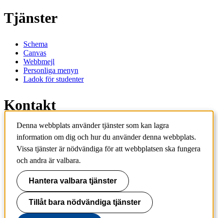
Tjänster
Schema
Canvas
Webbmejl
Personliga menyn
Ladok för studenter
Kontakt
Denna webbplats använder tjänster som kan lagra
Kontakta utbildningsprogram
information om dig och hur du använder denna webbplats.
Kontakta kurs
Vissa tjänster är nödvändiga för att webbplatsen ska fungera
IT-support
KTH Entré
och andra är valbara.
KTH Biblioteket
Hantera valbara tjänster
KTH
100 44 Stockholm
+46 8 790 60 00
Tillåt bara nödvändiga tjänster
info@kth.se