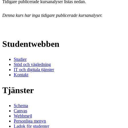
Tidigare publicerade kursanalyser listas nedan.
Denna kurs har inga tidigare publicerade kursanalyser.
Studentwebben
Studier
Stöd och vägledning
IT och digitala tjänster
Kontakt
Tjänster
Schema
Canvas
Webbmejl
Personliga menyn
Ladok för studenter