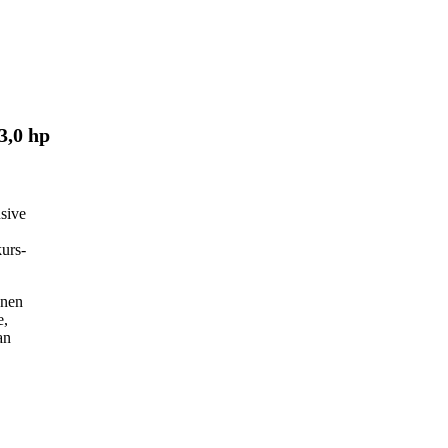
3,0 hp
usive
kurs-
onen
e,
an