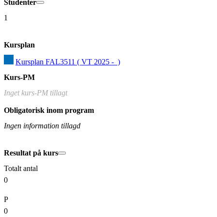
Studenter
1
Kursplan
Kursplan FAL3511 ( VT 2025 -  )
Kurs-PM
Inget kurs-PM tillagt
Obligatorisk inom program
Ingen information tillagd
Resultat på kurs
Totalt antal
0
P
0