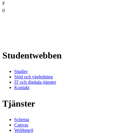
F
0
Studentwebben
Studier
Stöd och vägledning
IT och digitala tjänster
Kontakt
Tjänster
Schema
Canvas
Webbmejl