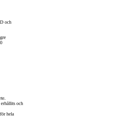
ED och
ögre
10
ete.
erhållits och
för hela