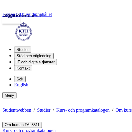
Hoppa till huvudinnehållet
Logga in
Studentwebben
Studier
Stöd och vägledning
IT och digitala tjänster
Kontakt
Sök
English
Meny
Studentwebben
Studier
Kurs- och programkatalogen
Om kurs
Om kursen FAL3511
Kurs- och programkatalogen