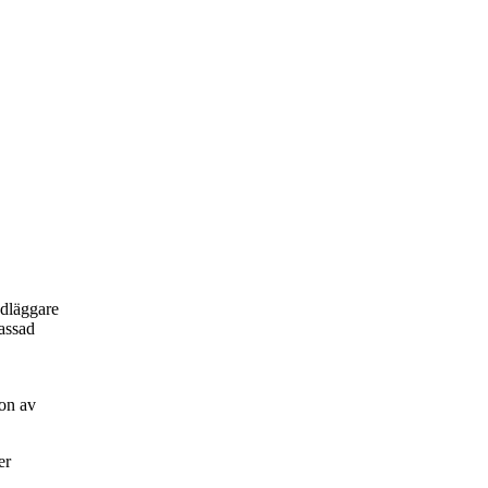
ndläggare
passad
on av
er