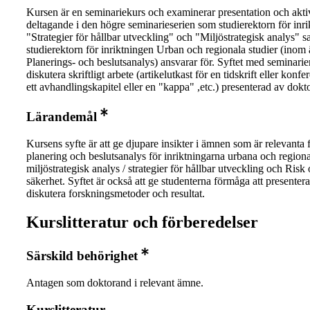
Kursen är en seminariekurs och examinerar presentation och akti
deltagande i den högre seminarieserien som studierektorn för inr
"Strategier för hållbar utveckling" och "Miljöstrategisk analys" s
studierektorn för inriktningen Urban och regionala studier (inom
Planerings- och beslutsanalys) ansvarar för. Syftet med seminarier
diskutera skriftligt arbete (artikelutkast för en tidskrift eller konfe
ett avhandlingskapitel eller en "kappa" ,etc.) presenterad av dokt
Lärandemål
Kursens syfte är att ge djupare insikter i ämnen som är relevanta 
planering och beslutsanalys för inriktningarna urbana och regional
miljöstrategisk analys / strategier för hållbar utveckling och Risk
säkerhet. Syftet är också att ge studenterna förmåga att presenter
diskutera forskningsmetoder och resultat.
Kurslitteratur och förberedelser
Särskild behörighet
Antagen som doktorand i relevant ämne.
Kurslitteratur