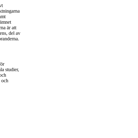
vt
iktningarna
amt
 ämnet
na är att
rens, del av
oranderna.
för
a studier,
 och
a och