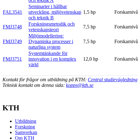
och teknik A
Seminarier i hållbar
FAL3541
utveckling, miljövetenskap
1,5 hp
Forskarnivå
och teknik B
Forskningsmetodik och
FMJ3748
7,5 hp
Forskarnivå
vetenskapsteori
Miljömodellering:
FMJ3749
Dynamiska processer i
7,5 hp
Forskarnivå
naturliga system
Systemtänkande för
FMJ3751
innovation i en komplex
12,0 hp
Forskarnivå
värld
Kontakt för frågor om utbildning på KTH:
Central studievägledning
Teknisk kontakt om denna sida:
kopps@kth.se
KTH
Utbildning
Forskning
Samverkan
Om KTH