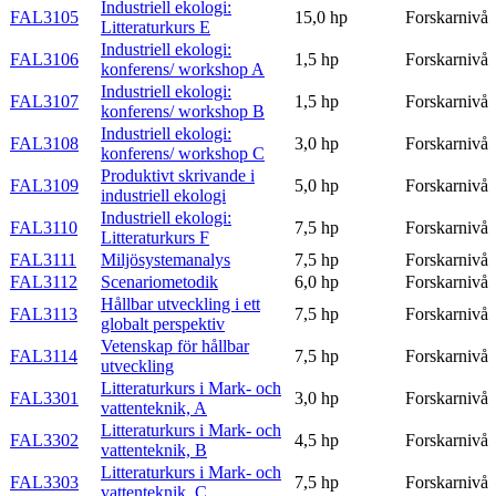
Industriell ekologi:
FAL3105
15,0 hp
Forskarnivå
Litteraturkurs E
Industriell ekologi:
FAL3106
1,5 hp
Forskarnivå
konferens/ workshop A
Industriell ekologi:
FAL3107
1,5 hp
Forskarnivå
konferens/ workshop B
Industriell ekologi:
FAL3108
3,0 hp
Forskarnivå
konferens/ workshop C
Produktivt skrivande i
FAL3109
5,0 hp
Forskarnivå
industriell ekologi
Industriell ekologi:
FAL3110
7,5 hp
Forskarnivå
Litteraturkurs F
FAL3111
Miljösystemanalys
7,5 hp
Forskarnivå
FAL3112
Scenariometodik
6,0 hp
Forskarnivå
Hållbar utveckling i ett
FAL3113
7,5 hp
Forskarnivå
globalt perspektiv
Vetenskap för hållbar
FAL3114
7,5 hp
Forskarnivå
utveckling
Litteraturkurs i Mark- och
FAL3301
3,0 hp
Forskarnivå
vattenteknik, A
Litteraturkurs i Mark- och
FAL3302
4,5 hp
Forskarnivå
vattenteknik, B
Litteraturkurs i Mark- och
FAL3303
7,5 hp
Forskarnivå
vattenteknik, C