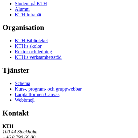
Student på KTH
Alumni
KTH Intranät
Organisation
KTH Biblioteket
KTH:s skolor
Rektor och ledning
KTH:s verksamhetsstöd
Tjänster
Schema
Kurs-, program- och gruppwebbar
Lärplattformen Canvas
Webbmejl
Kontakt
KTH
100 44 Stockholm
+46 8 790 60 00