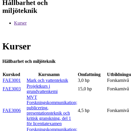
Hållbarhet och
miljöteknik
Kurser
Kurser
Hållbarhet och miljöteknik
Kurskod
Kursnamn
Omfattning
Utbildnings
FAE3001
Mark och vattenteknik
3,0 hp
Forskarnivå
Projektkurs i
FAE3003
15,0 hp
Forskarnivå
grundvattenkemi
MVT
Forskningskommunikation;
publicering,
FAE3006
4,5 hp
Forskarnivå
presentationsteknik och
kritisk granskning, del 1
för licentiatexamen
Forskningskommunikation;