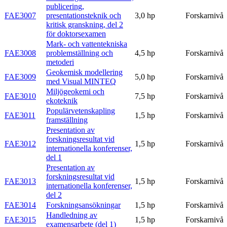
publicering,
FAE3007
presentationsteknik och
3,0 hp
Forskarnivå
kritisk granskning, del 2
för doktorsexamen
Mark- och vattentekniska
FAE3008
problemställning och
4,5 hp
Forskarnivå
metoderi
Geokemisk modellering
FAE3009
5,0 hp
Forskarnivå
med Visual MINTEQ
Miljögeokemi och
FAE3010
7,5 hp
Forskarnivå
ekoteknik
Populärvetenskapling
FAE3011
1,5 hp
Forskarnivå
framställning
Presentation av
forskningsresultat vid
FAE3012
1,5 hp
Forskarnivå
internationella konferenser,
del 1
Presentation av
forskningsresultat vid
FAE3013
1,5 hp
Forskarnivå
internationella konferenser,
del 2
FAE3014
Forskningsansökningar
1,5 hp
Forskarnivå
Handledning av
FAE3015
1,5 hp
Forskarnivå
examensarbete (del 1)