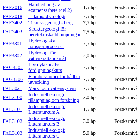
Handledning av
FAE3016
1,5 hp
Forskarnivå
examensarbete (del 2)
FAE3018
Tillämpad Geologi
7,5 hp
Forskarnivå
FAE3402
Teknisk geologi - berg
7,5 hp
Forskarnivå
Strukturgeologi för
FAE3403
7,5 hp
Forskarnivå
bergtekniska tillämpningar
Hydrologiska
FAF3801
7,5 hp
Forskarnivå
transportprocesser
Hydrologi för
FAF3802
2,0 hp
Forskarnivå
vattenkraftändamål
Livscykelanalys,
FAG3202
7,5 hp
Forskarnivå
fördjupningskurs
Framtidsstudier for hållbar
FAG3206
7,5 hp
Forskarnivå
utveckling
FAL3021
Mark- och vattensystem
7,5 hp
Forskarnivå
Industriell ekologi:
FAL3100
3,0 hp
Forskarnivå
tillämpning och forskning
Industriell ekologi:
FAL3101
1,5 hp
Forskarnivå
Litteraturkurs A
Industriell ekologi:
FAL3102
3,0 hp
Forskarnivå
Litteraturkurs B
Industriell ekologi:
FAL3103
5,0 hp
Forskarnivå
Litteraturkurs C