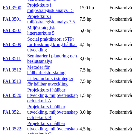
Projektkurs i
FAL3500
15,0 hp
Forskarnivå
miljöstrategisk analys 15
Projektkurs i
FAL3501
7,5 hp
Forskarnivå
miljöstrategisk analys 7.5
Miljöstrategisk
FAL3507
5,0 hp
Forskarnivå
litteraturkurs 5
Social praktikteori (STP)
FAL3509
för forskning kring hållbar
4,5 hp
Forskarnivå
utveckling
Seminarier i planering och
FAL3511
3,0 hp
Forskarnivå
beslutsanalys
Metoder för
FAL3512
7,5 hp
Forskarnivå
hållbarhetsforskning
Litteraturkurs i strategier
FAL3513
7,5 hp
Forskarnivå
för hållbar utveckling
Projektkurs i hållbar
FAL3520
utveckling, miljövetenskap
1,5 hp
Forskarnivå
och teknik A
Projektkurs i hållbar
FAL3521
utveckling, miljövetenskap
3,0 hp
Forskarnivå
och teknik B
Projektkurs i hållbar
FAL3522
utveckling, miljövetenskap
4,5 hp
Forskarnivå