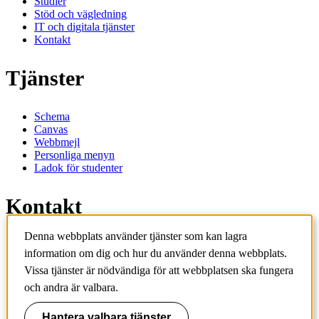
Studier
Stöd och vägledning
IT och digitala tjänster
Kontakt
Tjänster
Schema
Canvas
Webbmejl
Personliga menyn
Ladok för studenter
Kontakt
Denna webbplats använder tjänster som kan lagra
Kontakta utbildningsprogram
information om dig och hur du använder denna webbplats.
Kontakta kurs
IT-support
Vissa tjänster är nödvändiga för att webbplatsen ska fungera
KTH Entré
och andra är valbara.
KTH Biblioteket
Hantera valbara tjänster