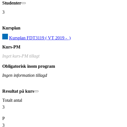
Studenter
3
Kursplan
Kursplan FDT3119 ( VT 2019 -  )
Kurs-PM
Inget kurs-PM tillagt
Obligatorisk inom program
Ingen information tillagd
Resultat på kurs
Totalt antal
3
P
3