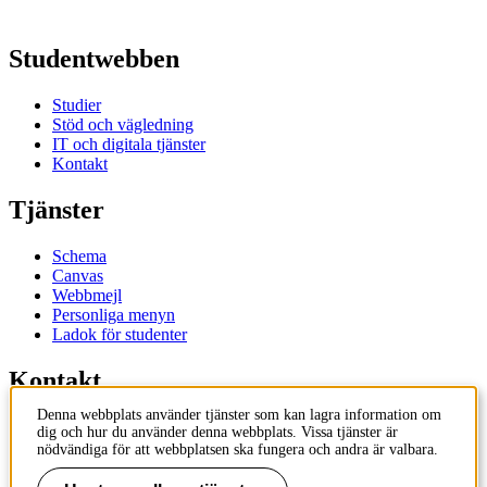
Studentwebben
Studier
Stöd och vägledning
IT och digitala tjänster
Kontakt
Tjänster
Schema
Canvas
Webbmejl
Personliga menyn
Ladok för studenter
Kontakt
Denna webbplats använder tjänster som kan lagra information om
Kontakta utbildningsprogram
dig och hur du använder denna webbplats. Vissa tjänster är
Kontakta kurs
nödvändiga för att webbplatsen ska fungera och andra är valbara.
IT-support
KTH Entré