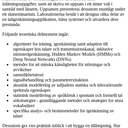
inlämingsuppgifter, samt att skriva en uppsats i ett ämne valt i
samråd med läraren. Uppsatsen presenteras dessutom muntligt under
ett slutseminarium. Laborationerna består i att designa olika delar av
en taligenkänningsapplikation, träna systemet och utvardera dess
prestanda.
Följande teoretiska delmoment ingår:
algoritmer for träning, igenkänning samt adaption till
egenskaper hos talare och transmissionskanal, inklusive
mönsterigenkänning, Hidden Markov Models (HMMs) och
Deep Neural Networks (DNNs)
metoder for att minska känsligheten för störningar och
avvikelser
sannolikhetsteori
signalbehandling och parameterextraktion
akustisk modellering av talljudens statiska och tidsvarierande
spektrala egenskaper
statistisk modellering av språkbruk i spontant och formellt tal
sökstrategier - grundläggande metoder och strategier for stora
vokabulärer
specifika analys- och beslutsmetoder for igenkänning av
talare
Dessutom ges viss praktisk inblick i att bygga en tillämpning. Har