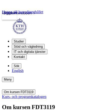
Hoppa till huvudinnehållet
Logga in
Studentwebben
Studier
Stöd och vägledning
IT och digitala tjänster
Kontakt
Sök
English
Meny
Om kursen FDT3119
Kurs- och programkatalogen
Om kursen FDT3119