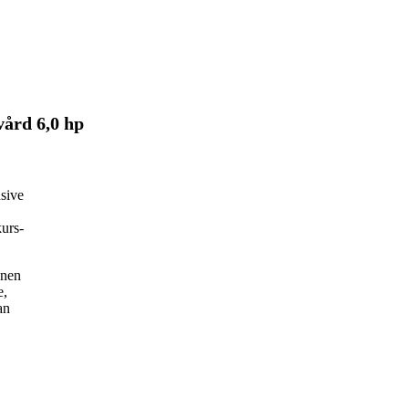
vård 6,0 hp
usive
kurs-
onen
e,
an