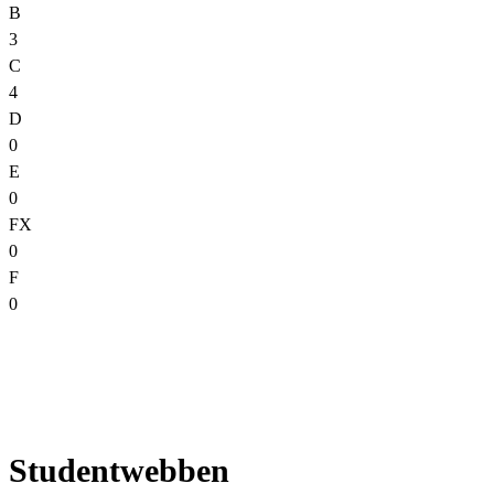
B
3
C
4
D
0
E
0
FX
0
F
0
Studentwebben