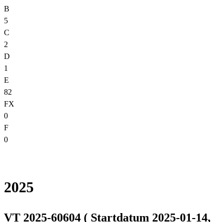
B
5
C
2
D
1
E
82
FX
0
F
0
2025
VT 2025-60604 ( Startdatum 2025-01-14,