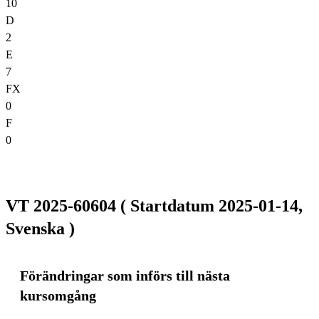
10
D
2
E
7
FX
0
F
0
VT 2025-60604 ( Startdatum 2025-01-14,
Svenska )
Förändringar som införs till nästa
kursomgång