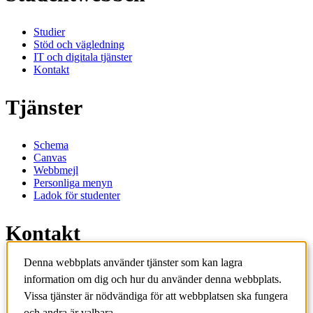
Studier
Stöd och vägledning
IT och digitala tjänster
Kontakt
Tjänster
Schema
Canvas
Webbmejl
Personliga menyn
Ladok för studenter
Kontakt
Denna webbplats använder tjänster som kan lagra
Kontakta utbildningsprogram
information om dig och hur du använder denna webbplats.
Kontakta kurs
IT-support
Vissa tjänster är nödvändiga för att webbplatsen ska fungera
KTH Entré
och andra är valbara.