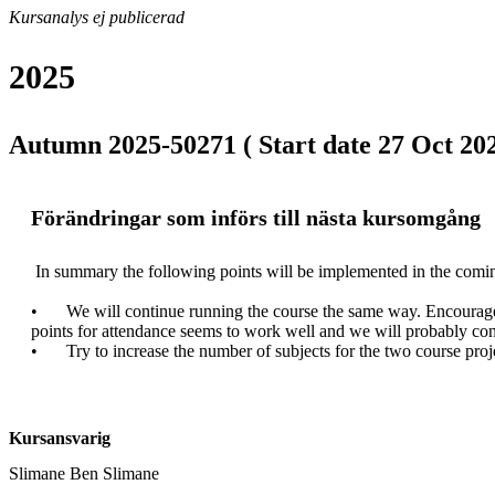
Kursanalys ej publicerad
2025
Autumn 2025-50271 ( Start date 27 Oct 202
Förändringar som införs till nästa kursomgång
 In summary the following points will be implemented in the coming occasion of the course offering:

•	We will continue running the course the same way. Encourage the students to participate in the seminars so that they can discuss the problems solutions with the teacher. The introduction of bonus 
points for attendance seems to work well and we will probably conti
•	Try to increase the number of subjects for the two course proj
Kursansvarig
Slimane Ben Slimane