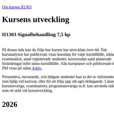
Om kursen II1303
Kursens utveckling
II1303 Signalbehandling 7,5 hp
På denna sida kan du följa hur kursen har utvecklats över tid. När
kursanalysen har publicerats visas kursdata för varje kurstillfälle, inkl
examination, antal registrerade studenter, kursresultat samt planerade
förändringar inför nästa kurstillfälle.
Alla kursplaner och publicerade 
PM visas på sidan
Arkiv
.
Presumtiva, nuvarande, och tidigare studenter kan ta del av informati
som hjälp vid kursval, eller för att följa upp sitt eget deltagande. Lärar
kursansvariga, examinatorer, programansvariga m.fl. kan använda sid
som ett stöd vid kursutveckling.
2026