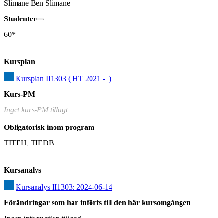
Slimane Ben Slimane
Studenter
60*
Kursplan
Kursplan II1303 ( HT 2021 -  )
Kurs-PM
Inget kurs-PM tillagt
Obligatorisk inom program
TITEH, TIEDB
Kursanalys
Kursanalys II1303: 2024-06-14
Förändringar som har införts till den här kursomgången