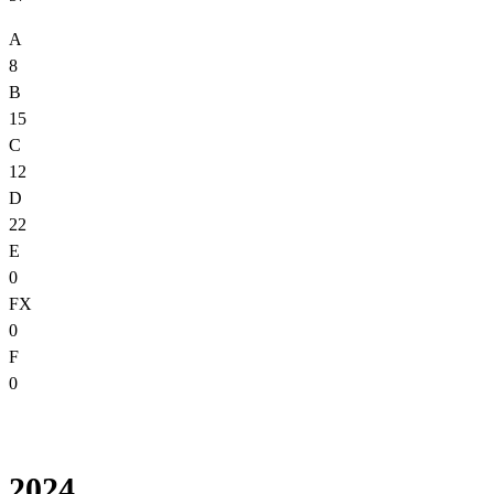
A
8
B
15
C
12
D
22
E
0
FX
0
F
0
2024